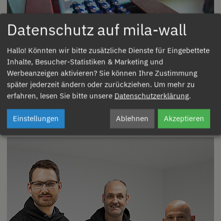
Datenschutz auf mila-wall
Hallo! Könnten wir bitte zusätzliche Dienste für
Eingebettete
INNOPORT Reutlingen / Melanie Schneider
Inhalte, Besucher-Statistiken & Marketing und
Werbeanzeigen
aktivieren? Sie können Ihre Zustimmung
Der AI EXPERIENCE ROOM ist ein eindrucksvolles Beispiel dafür,
später jederzeit ändern oder zurückziehen. Um mehr zu
wie Künstliche Intelligenz in Kombination mit innovativer
erfahren, lesen Sie bitte unsere
Datenschutzerklärung
.
Raumgestaltung neue Erlebnisse schafft und somit das Potenzial
hat, Museen als Orte des Lernens, Staunens und Entdecken neu zu
Einstellungen
Ablehnen
Akzeptieren
definieren.