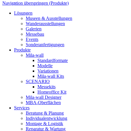
Navigation überspringen (Produkte)
Lösungen
Museen & Ausstellungen
Wanderausstellungen
Galerien
Messebau
Events
Sonderanfertigungen
Produkte
Mila-wall
Standardformate
Modelle
Variationen
Mila-wall Kits
SCENARIO
Messekits
Homeoffice Kit
Mila-wall Designer
MBA-Oberflächen
Services
Beratung & Planung
Individualentwicklung
Montage & Logistik
Reparatur & Wartung